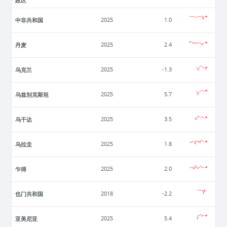
政区
中非共和国
2025
1.0
丹麦
2025
2.4
乌克兰
2025
-1.3
乌兹别克斯坦
2025
5.7
乌干达
2025
3.5
乌拉圭
2025
1.8
乍得
2025
2.0
也门共和国
2018
-2.2
亚美尼亚
2025
5.4