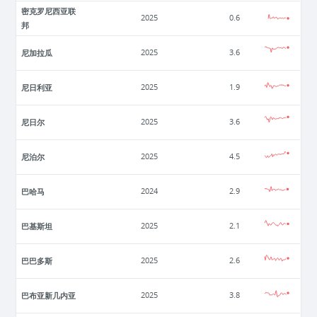
密克罗尼西亚联
2025
0.6
邦
尼加拉瓜
2025
3.6
尼日利亚
2025
1.9
尼日尔
2025
3.6
尼泊尔
2025
4.5
巴哈马
2024
2.9
巴基斯坦
2025
2.1
巴巴多斯
2025
2.6
巴布亚新几内亚
2025
3.8