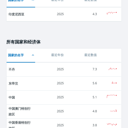
印度尼西亚
2025
4.3
所有国家和经济体
国家的名字
最近年份
最近数值
不丹
2025
7.3
东帝汶
2025
5.6
中国
2025
5.1
中国澳门特别行
2025
4.8
政区
中国香港特别行
2025
3.8