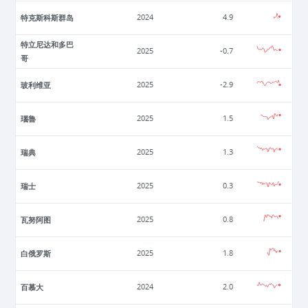
特克斯科斯群岛
2024
4.9
特立尼达和多巴
2025
-0.7
哥
玻利维亚
2025
-2.9
瑙魯
2025
1.5
瑞典
2025
1.3
瑞士
2025
0.3
瓦努阿图
2025
0.8
白俄罗斯
2025
1.8
百慕大
2024
2.0