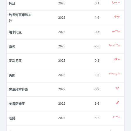
约旦
2025
3.1
约旦河西岸和加
2025
1.9
沙
纳米比亚
2025
-0.3
缅甸
2025
-2.6
罗马尼亚
2025
0.8
美国
2025
1.6
美属维京群岛
2022
-0.9
美属萨摩亚
2022
3.6
老挝
2025
3.2