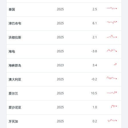
泰国
2025
2.5
津巴布韦
2025
6.1
洪都拉斯
2025
2.1
海地
2025
-3.8
海峡群岛
2023
3.4
澳大利亚
2025
-0.2
爱尔兰
2025
10.5
爱沙尼亚
2025
1.0
牙买加
2025
0.2