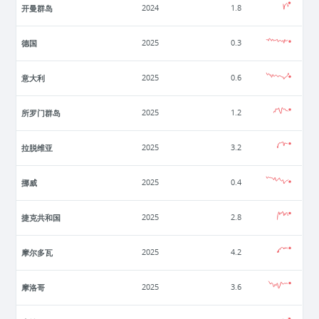
开曼群岛
2024
1.8
德国
2025
0.3
意大利
2025
0.6
所罗门群岛
2025
1.2
拉脱维亚
2025
3.2
挪威
2025
0.4
捷克共和国
2025
2.8
摩尔多瓦
2025
4.2
摩洛哥
2025
3.6