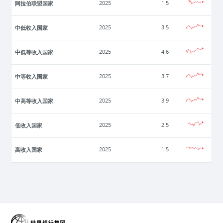
阿拉伯联盟国家
2025
1.5
中低收入国家
2025
3.5
中低等收入国家
2025
4.6
中等收入国家
2025
3.7
中高等收入国家
2025
3.9
低收入国家
2025
2.5
高收入国家
2025
1.5