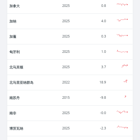
加拿大
2025
0.8
加纳
2025
4.0
加蓬
2025
0.3
匈牙利
2025
1.0
北马其顿
2025
3.7
北马里亚纳群岛
2022
18.9
南苏丹
2015
-9.8
南非
2025
-0.0
博茨瓦纳
2025
-2.3