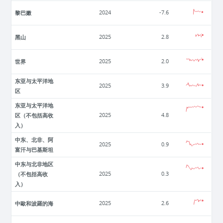
黎巴嫩
2024
-7.6
黑山
2025
2.8
世界
2025
2.0
东亚与太平洋地
2025
3.9
区
东亚与太平洋地
区（不包括高收
2025
4.8
入）
中东、北非、阿
2025
0.9
富汗与巴基斯坦
中东与北非地区
（不包括高收
2025
0.3
入）
中歐和波羅的海
2025
2.6