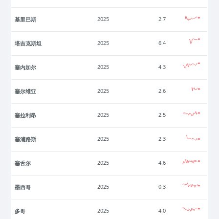
基里巴斯
2025
2.7
塔吉克斯坦
2025
6.4
塞内加尔
2025
4.3
塞尔维亚
2025
2.6
塞拉利昂
2025
2.5
塞浦路斯
2025
2.3
塞舌尔
2025
4.6
墨西哥
2025
-0.3
多哥
2025
4.0