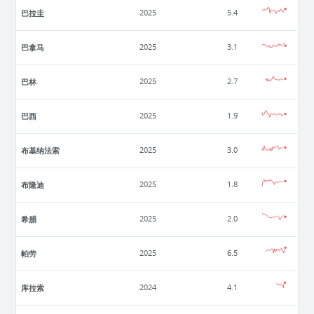
巴拉圭
2025
5.4
巴拿马
2025
3.1
巴林
2025
2.7
巴西
2025
1.9
布基纳法索
2025
3.0
布隆迪
2025
1.8
希腊
2025
2.0
帕劳
2025
6.5
库拉索
2024
4.1