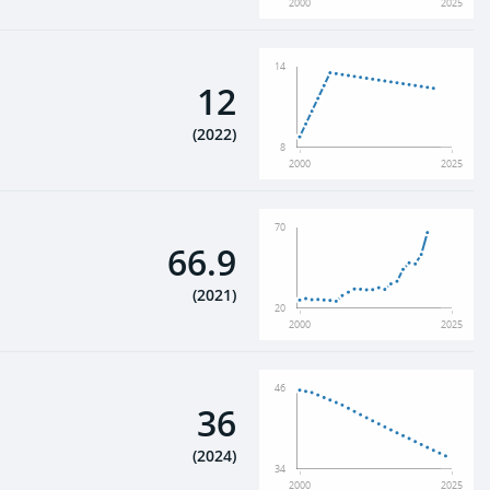
2000
2025
14
12
(
2022
)
8
2000
2025
70
66.9
(
2021
)
20
2000
2025
46
36
(
2024
)
34
2000
2025