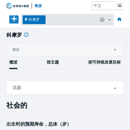
数据
主页
经济体
主题
数据与资源
关于
科摩罗
科摩罗
跳至
概述
按主题
按可持续发展目标
话题
社会的
社会的
经济的
出生时的预期寿命，总体（岁）