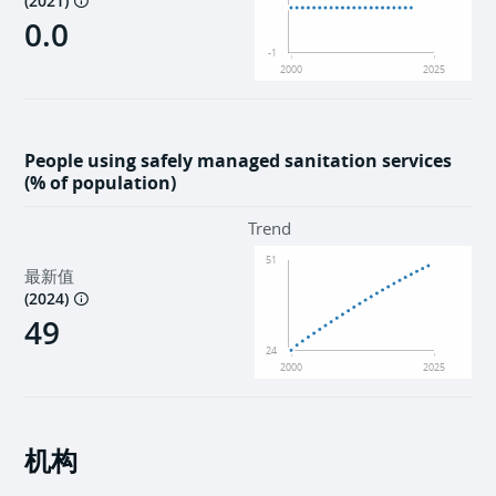
(
2021
)
0.0
-1
2000
2025
People using safely managed sanitation services
(% of population)
Trend
51
最新值
(
2024
)
49
24
2000
2025
机构