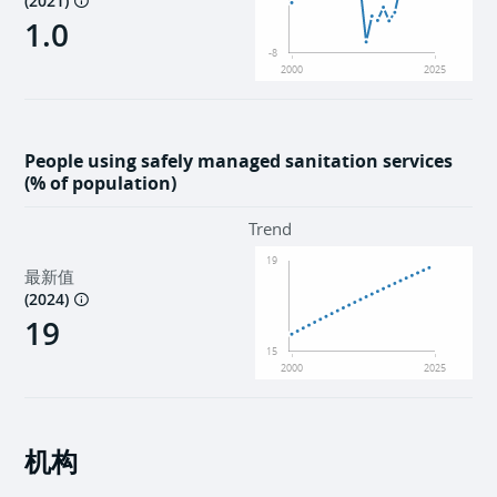
(
2021
)
1.0
-8
2000
2025
People using safely managed sanitation services
(% of population)
Trend
19
最新值
(
2024
)
19
15
2000
2025
机构