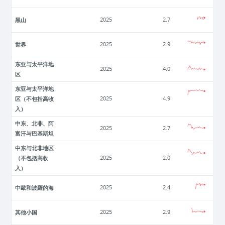
黑山
2025
2.7
世界
2025
2.9
东亚与太平洋地
2025
4.0
区
东亚与太平洋地
区（不包括高收
2025
4.9
入）
中东、北非、阿
2025
2.7
富汗与巴基斯坦
中东与北非地区
（不包括高收
2025
2.0
入）
中歐和波羅的海
2025
2.4
其他小国
2025
2.9