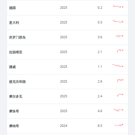
德国
2025
0.2
意大利
2025
0.5
所罗门群岛
2025
3.6
拉脱维亚
2025
2.1
挪威
2025
1.1
捷克共和国
2025
2.6
摩尔多瓦
2025
2.4
摩洛哥
2025
4.6
摩纳哥
2024
8.5