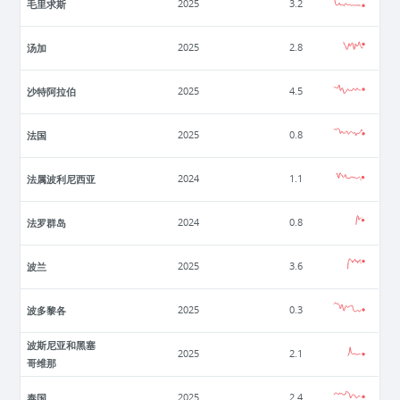
毛里求斯
2025
3.2
汤加
2025
2.8
沙特阿拉伯
2025
4.5
法国
2025
0.8
法属波利尼西亚
2024
1.1
法罗群岛
2024
0.8
波兰
2025
3.6
波多黎各
2025
0.3
波斯尼亚和黑塞
2025
2.1
哥维那
泰国
2025
2.4