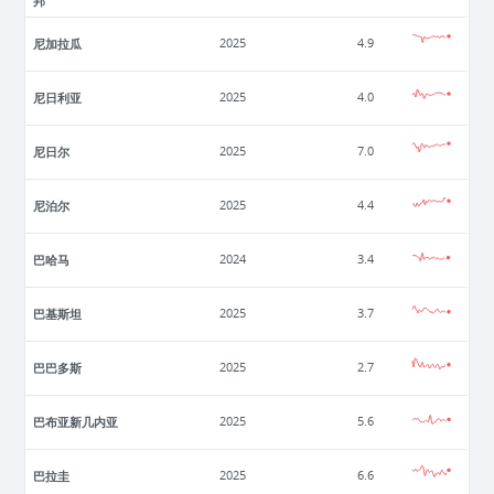
邦
尼加拉瓜
2025
4.9
尼日利亚
2025
4.0
尼日尔
2025
7.0
尼泊尔
2025
4.4
巴哈马
2024
3.4
巴基斯坦
2025
3.7
巴巴多斯
2025
2.7
巴布亚新几内亚
2025
5.6
巴拉圭
2025
6.6