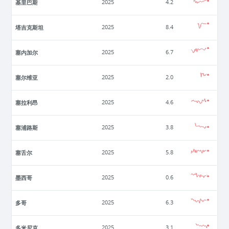
基里巴斯
2025
4.2
塔吉克斯坦
2025
8.4
塞内加尔
2025
6.7
塞尔维亚
2025
2.0
塞拉利昂
2025
4.6
塞浦路斯
2025
3.8
塞舌尔
2025
5.8
墨西哥
2025
0.6
多哥
2025
6.3
多米尼克
2025
3.1