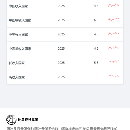
中低收入国家
2025
4.5
中低等收入国家
2025
6.0
中等收入国家
2025
4.5
中高等收入国家
2025
4.2
低收入国家
2025
5.3
高收入国家
2025
1.9
国际复兴开发银行
国际开发协会(En)
国际金融公司
多边投资担保机构(En)