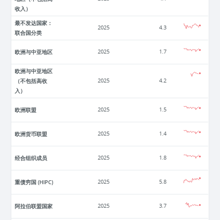
收入）
最不发达国家：
2025
4.3
联合国分类
欧洲与中亚地区
2025
1.7
欧洲与中亚地区
（不包括高收
2025
4.2
入）
欧洲联盟
2025
1.5
欧洲货币联盟
2025
1.4
经合组织成员
2025
1.8
重债穷国 (HIPC)
2025
5.8
阿拉伯联盟国家
2025
3.7