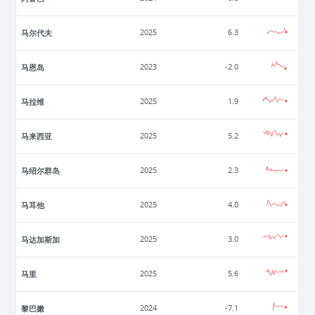
马尔代夫
2025
6.3
马恩岛
2023
-2.0
马拉维
2025
1.9
马来西亚
2025
5.2
马绍尔群岛
2025
2.3
马耳他
2025
4.0
马达加斯加
2025
3.0
马里
2025
5.6
黎巴嫩
2024
-7.1