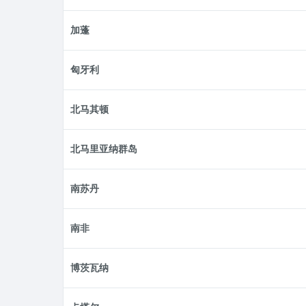
加蓬
匈牙利
北马其顿
北马里亚纳群岛
南苏丹
南非
博茨瓦纳