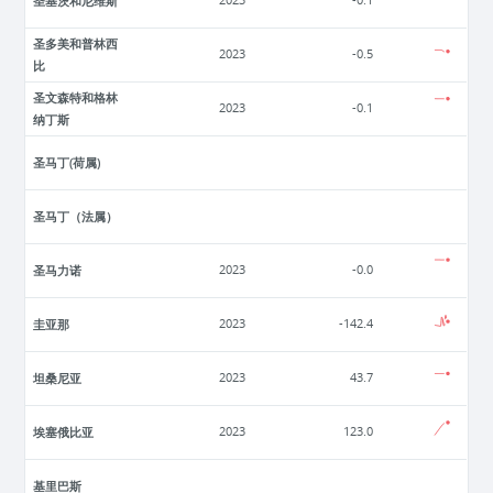
圣基茨和尼维斯
2023
-0.1
圣多美和普林西
2023
-0.5
比
圣文森特和格林
2023
-0.1
纳丁斯
圣马丁(荷属)
圣马丁（法属）
圣马力诺
2023
-0.0
圭亚那
2023
-142.4
坦桑尼亚
2023
43.7
埃塞俄比亚
2023
123.0
基里巴斯