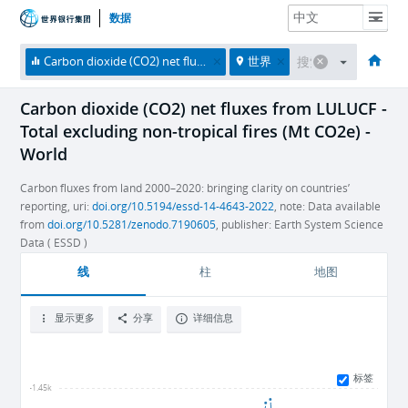
数据
主页
经济体
主题
数据与资源
关于
Carbon dioxide (CO2) net fluxes from LULUCF - Total excluding non-tropical fires (Mt CO2e)
世界
Carbon dioxide (CO2) net fluxes from LULUCF -
Total excluding non-tropical fires (Mt CO2e) -
World
Carbon fluxes from land 2000–2020: bringing clarity on countries’
reporting, uri:
doi.org/10.5194/essd-14-4643-2022
, note: Data available
from
doi.org/10.5281/zenodo.7190605
, publisher: Earth System Science
Data ( ESSD )
线
柱
地图
显示更多
分享
详细信息
标签
-1.45k