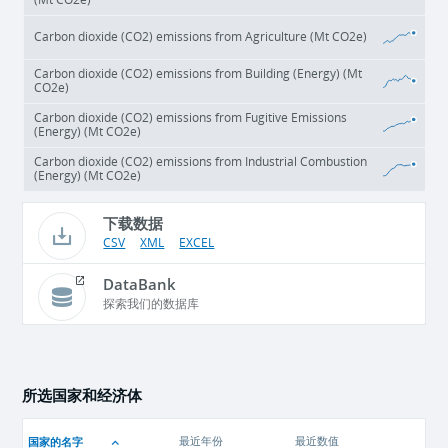
(Mt CO2e)
Carbon dioxide (CO2) emissions from Agriculture (Mt CO2e)
Carbon dioxide (CO2) emissions from Building (Energy) (Mt
CO2e)
Carbon dioxide (CO2) emissions from Fugitive Emissions
(Energy) (Mt CO2e)
Carbon dioxide (CO2) emissions from Industrial Combustion
(Energy) (Mt CO2e)
下载数据
CSV
XML
EXCEL
DataBank
探索我们的数据库
所选国家和经济体
国家的名字
最近年份
最近数值